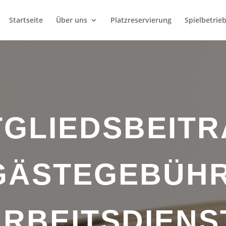
Startseite
Über uns
Platzreservierung
Spielbetrie
TGLIEDSBEITR
GÄSTEGEBÜHR
RBEITSDIENS