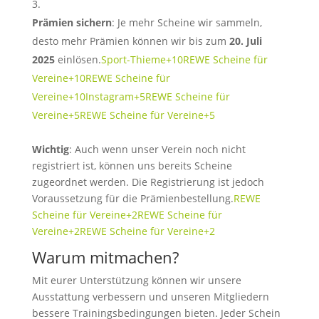
Prämien sichern
:
Je mehr Scheine wir sammeln,
desto mehr Prämien können wir bis zum
20. Juli
2025
einlösen.
Sport-Thieme
+10
REWE Scheine für
Vereine
+10
REWE Scheine für
Vereine
+10
Instagram
+5
REWE Scheine für
Vereine
+5
REWE Scheine für Vereine
+5
Wichtig
: Auch wenn unser Verein noch nicht
registriert ist, können uns bereits Scheine
zugeordnet werden.
Die Registrierung ist jedoch
Voraussetzung für die Prämienbestellung.
REWE
Scheine für Vereine
+2
REWE Scheine für
Vereine
+2
REWE Scheine für Vereine
+2
Warum mitmachen?
Mit eurer Unterstützung können wir unsere
Ausstattung verbessern und unseren Mitgliedern
bessere Trainingsbedingungen bieten.
Jeder Schein