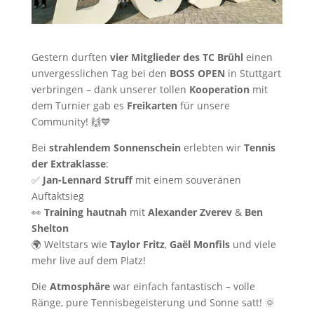
Gestern durften
vier Mitglieder des TC Brühl
einen
unvergesslichen Tag bei den
BOSS OPEN
in Stuttgart
verbringen – dank unserer tollen
Kooperation
mit
dem Turnier gab es
Freikarten
für unsere
Community! 🙌💙
Bei
strahlendem Sonnenschein
erlebten wir
Tennis
der Extraklasse
:
✅
Jan-Lennard Struff
mit einem souveränen
Auftaktsieg
👀
Training hautnah
mit
Alexander Zverev
&
Ben
Shelton
🌍 Weltstars wie
Taylor Fritz
,
Gaël Monfils
und viele
mehr live auf dem Platz!
Die
Atmosphäre
war einfach fantastisch – volle
Ränge, pure Tennisbegeisterung und Sonne satt! 🌞