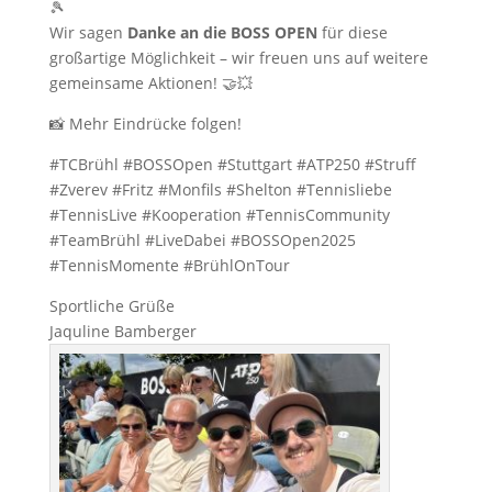
🎾
Wir sagen
Danke an die BOSS OPEN
für diese
großartige Möglichkeit – wir freuen uns auf weitere
gemeinsame Aktionen! 🤝💥
📸 Mehr Eindrücke folgen!
#TCBrühl #BOSSOpen #Stuttgart #ATP250 #Struff
#Zverev #Fritz #Monfils #Shelton #Tennisliebe
#TennisLive #Kooperation #TennisCommunity
#TeamBrühl #LiveDabei #BOSSOpen2025
#TennisMomente #BrühlOnTour
Sportliche Grüße
Jaquline Bamberger